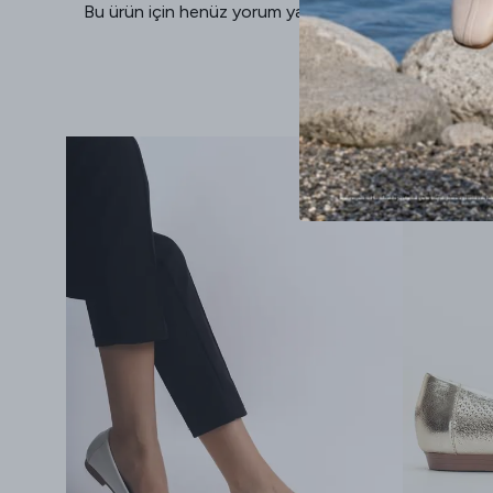
Bu ürün için henüz yorum yapılmamış.