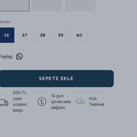
Beden
36
37
38
39
40
Paylaş
:
SEPETE EKLE
500 TL
14 gün
üzeri
Hızlı
içinde iade
ücretsiz
Teslimat
değişim
kargo