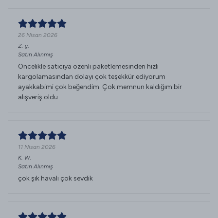
26 Nisan 2026
Z.
ç.
Satın Alınmış
Öncelikle satıcıya özenli paketlemesinden hızlı
kargolamasından dolayı çok teşekkür ediyorum
ayakkabimi çok beğendim. Çok memnun kaldığım bir
alışveriş oldu
11 Nisan 2026
K.
W.
Satın Alınmış
çok şık havalı çok sevdik