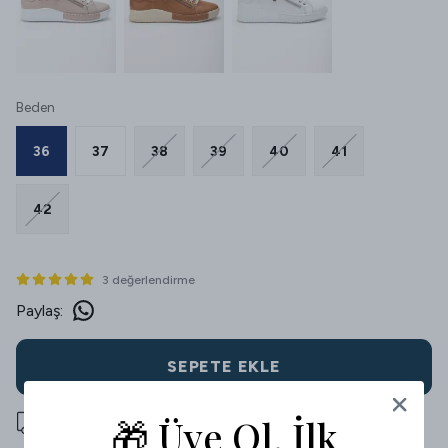
Beden
36
37
38
39
40
41
42
3 değerlendirme
Paylaş
:
SEPETE EKLE
🎁 Üye Ol, İlk
500 TL üzeri ücretsiz kargo