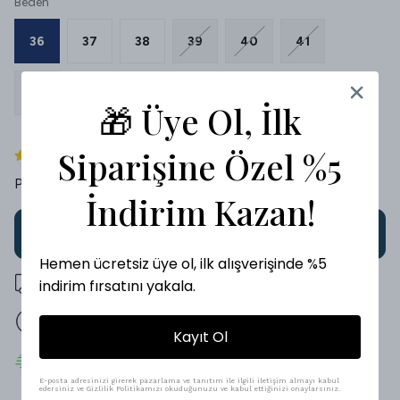
Beden
36
37
38
39
40
41
42
🎁 Üye Ol, İlk
Siparişine Özel %5
1 değerlendirme
Paylaş
:
İndirim Kazan!
SEPETE EKLE
Hemen ücretsiz üye ol, ilk alışverişinde %5
500 TL üzeri ücretsiz kargo
indirim fırsatını yakala.
14 gün içinde iade değişim
Kayıt Ol
Hızlı Teslimat
E-posta adresinizi girerek pazarlama ve tanıtım ile ilgili iletişim almayı kabul
edersiniz ve Gizlilik Politikamızı okuduğunuzu ve kabul ettiğinizi onaylarsınız.