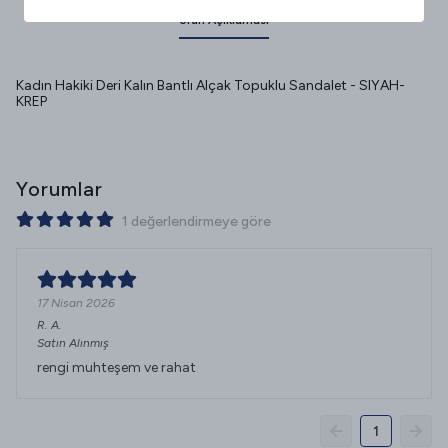
Ürün Açıklaması
Kadın Hakiki Deri Kalın Bantlı Alçak Topuklu Sandalet - SIYAH-
KREP
Yorumlar
1 değerlendirmeye göre
17 Nisan 2026
R.
A.
Satın Alınmış
rengi muhteşem ve rahat
1