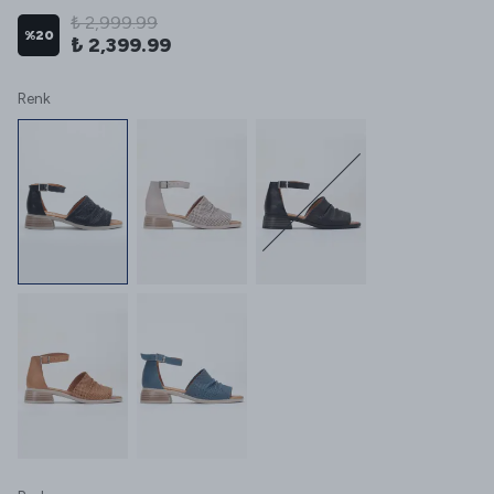
₺ 2,999.99
%
20
₺ 2,399.99
Renk