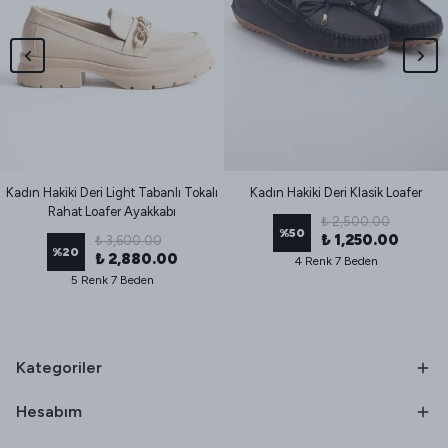
Kadın Hakiki Deri Light Tabanlı Tokalı
Kadın Hakiki Deri Klasik Loafer
Rahat Loafer Ayakkabı
₺ 2,500.00
%
50
₺ 1,250.00
₺ 3,600.00
%
20
₺ 2,880.00
4 Renk 7 Beden
5 Renk 7 Beden
Kategoriler
Hesabım