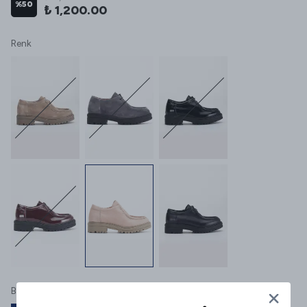
%
50
₺ 1,200.00
Renk
Beden