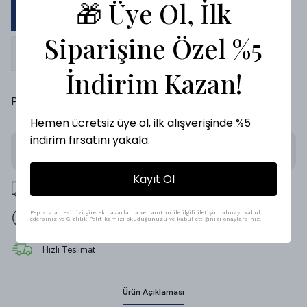
🎁 Üye Ol, İlk
36
37
38
39
40
41
Siparişine Özel %5
42
İndirim Kazan!
Paylaş
:
Hemen ücretsiz üye ol, ilk alışverişinde %5
indirim fırsatını yakala.
Stoğa Gelince Haber Ver
Kayıt Ol
500 TL üzeri ücretsiz kargo
E-posta adresinizi girerek pazarlama ve tanıtım ile ilgili iletişim almayı kabul
14 gün içinde iade değişim
edersiniz ve Gizlilik Politikamızı okuduğunuzu ve kabul ettiğinizi onaylarsınız.
Hızlı Teslimat
Ürün Açıklaması