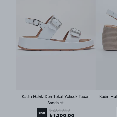
u Tokalı
Kadın Hakiki Deri Tokalı Yüksek Taban
Kadın Hak
Sandalet
₺ 2,600.00
%
50
₺ 1,300.00