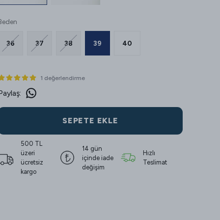
Beden
36
37
38
39
40
1 değerlendirme
Paylaş
:
SEPETE EKLE
500 TL
14 gün
üzeri
Hızlı
içinde iade
ücretsiz
Teslimat
değişim
kargo