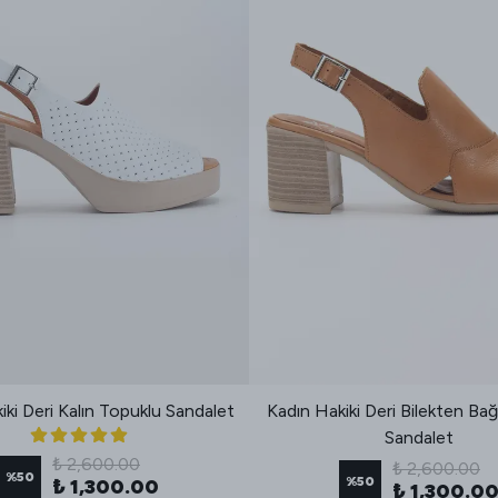
iki Deri Kalın Topuklu Sandalet
Kadın Hakiki Deri Bilekten Bağ
Sandalet
₺ 2,600.00
₺ 2,600.00
%
50
%
50
₺ 1,300.00
₺ 1,300.0