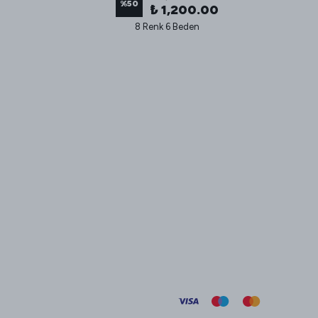
%
50
₺ 1,200.00
8 Renk 6 Beden