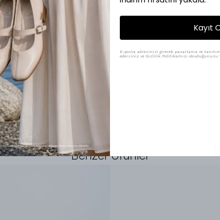
Kayıt O
E-posta adresinizi girerek pazarlama ve tanıtım 
edersiniz ve Gizlilik Politikamızı okuduğunuzu v
uper
Benzer Ürünler