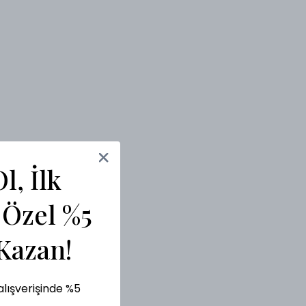
l, İlk
 Özel %5
Kazan!
alışverişinde %5