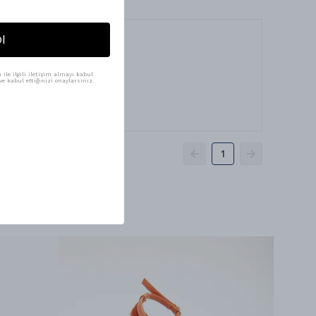
l
ile ilgili iletişim almayı kabul
e kabul ettiğinizi onaylarsınız.
1