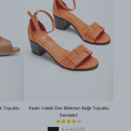
lı Topuklu
Kadın Hakiki Deri Bilekten Bağlı Topuklu
Kadın 
Sandalet
0
₺ 2,400.00