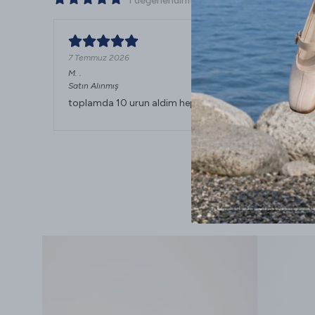
1 değerlendirmeye göre
7 Temmuz 2026
M.
.
Satın Alınmış
toplamda 10 urun aldim hepsinin kalitesi ve rahatligi s