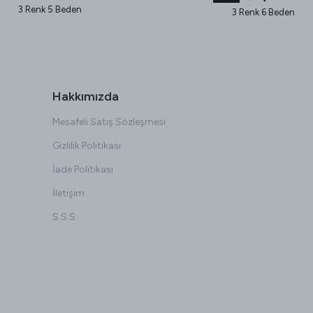
3 Renk 5 Beden
3 Renk 6 Beden
Hakkımızda
Mesafeli Satış Sözleşmesi
Gizlilik Politikası
İade Politikası
İletişim
S.S.S