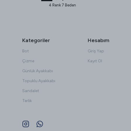
4 Renk 7 Beden
Kategoriler
Hesabım
Bot
Giriş Yap
Çizme
Kayıt Ol
Günlük Ayakkabı
Topuklu Ayakkabı
Sandalet
Terlik