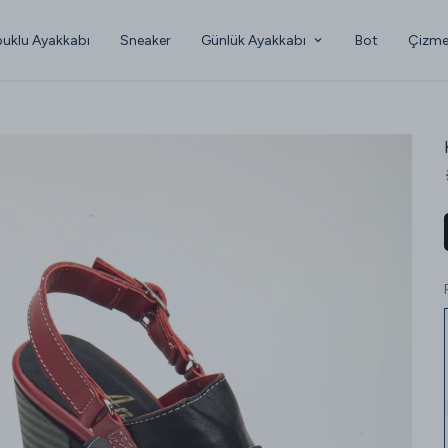
uklu Ayakkabı
Sneaker
Günlük Ayakkabı
Bot
Çizm