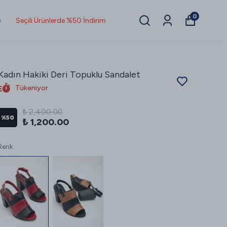
0
e
Seçili Ürünlerde %50 İndirim
Kadın Hakiki Deri Topuklu Sandalet
Tükeniyor
₺ 2,400.00
%
50
₺ 1,200.00
Renk