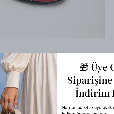
🎁 Üye O
Ürün Açıklaması
Siparişine
İndirim 
Hemen ücretsiz üye ol, ilk 
indirim fırsatını yakala.